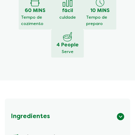
deste
Risoto
60 MINS
fácil
10 MINS
de
arroz
Tempo de
culdade
Tempo de
vermelho
cozimento
preparo
com
carne
seca
4 People
é
Serve
4.0
de
5
de
1
classificações.
Ingredientes