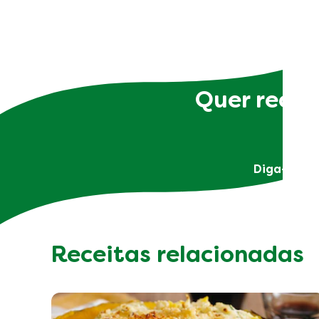
Quer receb
Diga-nos q
Receitas relacionadas