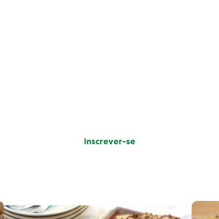
er receitas, dicas e truques
comer de forma sustentável
uais são as suas preferências culinárias e nós tratamo
Inscrever-se