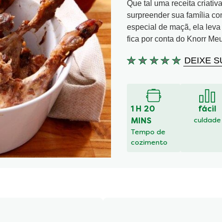
Que tal uma receita criativ
surpreender sua família co
especial de maçã, ela leva
fica por conta do Knorr Me
DEIXE S
Nenhuma
avaliação
enviada
para
este
1 H 20
fácil
recipe
MINS
culdade
Tempo de
cozimento