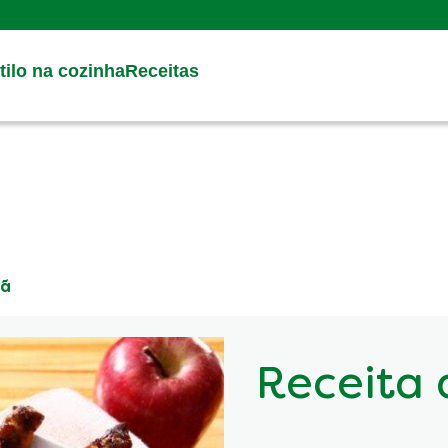
Search
ilo na cozinha
Receitas
çã
Receita