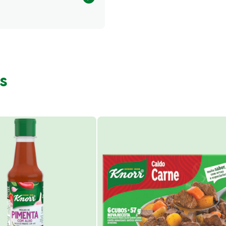
257.04 kcal
s