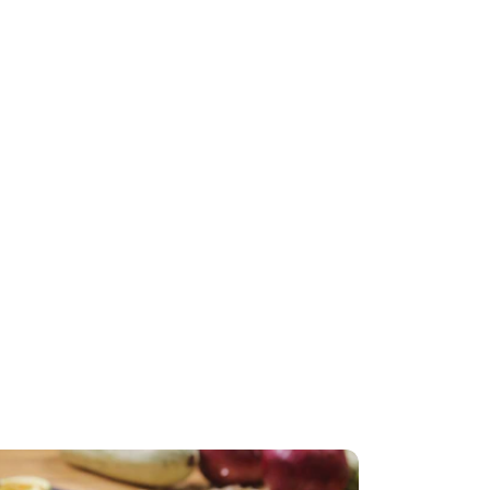
 sobre como
?
s do resto.