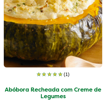
(1)
A
classificação
média
Abóbora Recheada com Creme de
deste
Abóbora
Legumes
Recheada
com