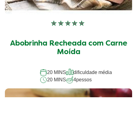
Nenhuma
avaliação
enviada
Abobrinha Recheada com Carne
para
este
Moída
recipe
20 MINS
dificuldade média
20 MINS
4
pessos