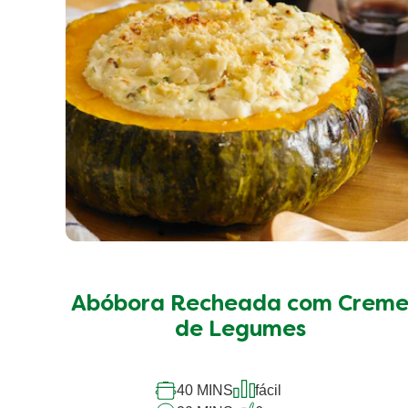
2 classificações, 3 comentários
3
Avaliações
Exibindo
1-3
de
3
Ordenar por
Filtrar por classificação p