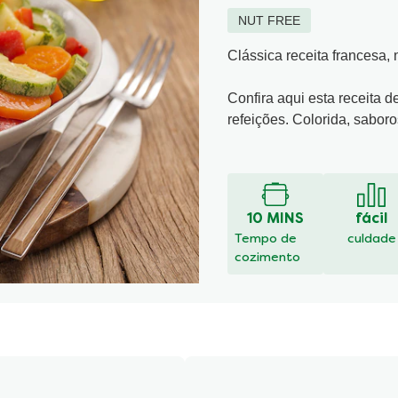
NUT FREE
Clássica receita francesa,
Confira aqui esta receita 
refeições. Colorida, saboros
Leia 5 co
A
classificação
média
deste
10 MINS
fácil
Ratatouille
Tempo de
culdade
de
cozimento
Legumes
é
4.8
de