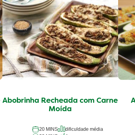
2
1
or estrelas