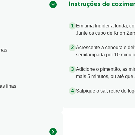
5
de
Instruções de cozime
5
classificações.
Em uma frigideira funda, col
Junte os cubo de Knorr Zer
Acrescente a cenoura e dei
inas
semitampada por 10 minutos,
Adicione o pimentão, as min
mais 5 minutos, ou até que 
as finas
Salpique o sal, retire do fog