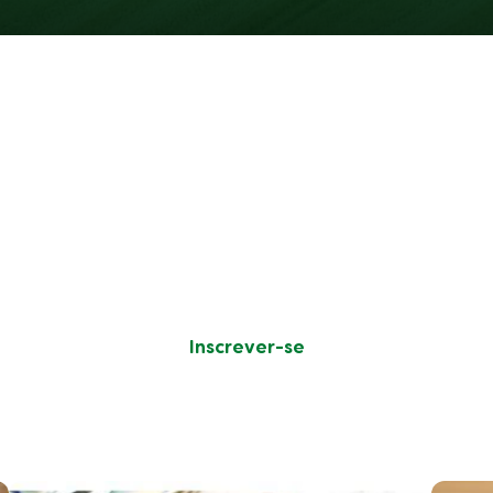
Comentários (5)
Questões
Avaliações de Clientes
Instantâneo de classificação
5
4
4
1
3