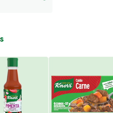
30.34 kcal
s