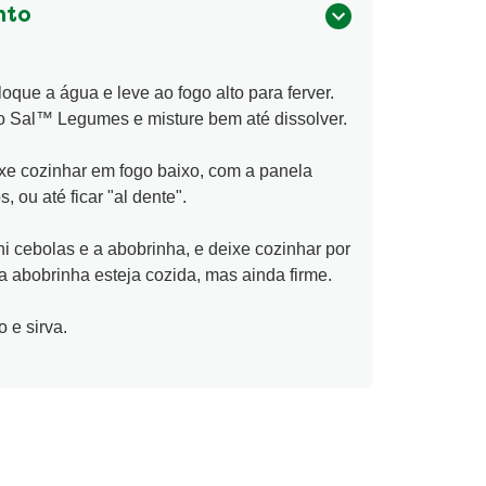
nto
oque a água e leve ao fogo alto para ferver.
o Sal™ Legumes e misture bem até dissolver.
xe cozinhar em fogo baixo, com a panela
 ou até ficar "al dente".
i cebolas e a abobrinha, e deixe cozinhar por
a abobrinha esteja cozida, mas ainda firme.
o e sirva.