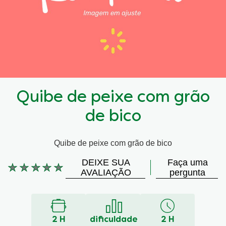
Quibe de peixe com grão
de bico
Quibe de peixe com grão de bico
DEIXE SUA
Faça uma
Nenhuma
AVALIAÇÃO
pergunta
avaliação
enviada
para
este
2 H
dificuldade
2 H
recipe