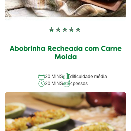
Nenhuma
avaliação
enviada
Abobrinha Recheada com Carne
para
este
Moída
recipe
20 MINS
dificuldade média
20 MINS
4
pessos