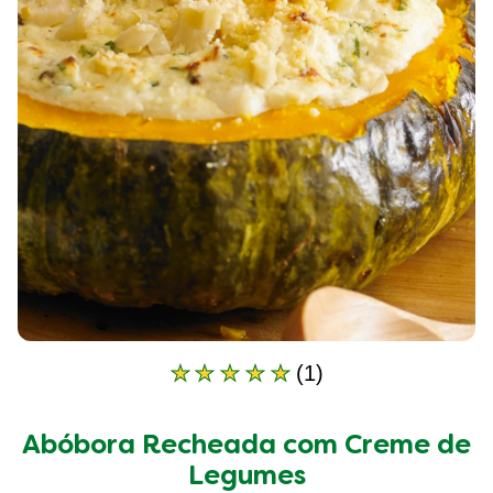
(1)
A
classificação
média
Abóbora Recheada com Creme de
deste
Abóbora
Legumes
Recheada