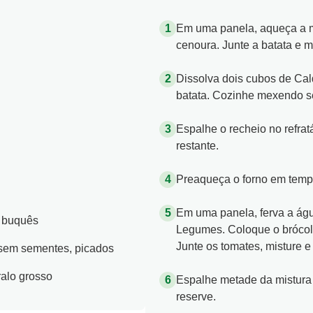
Em uma panela, aqueça a m
cenoura. Junte a batata e m
Dissolva dois cubos de Cald
batata. Cozinhe mexendo s
Espalhe o recheio no refrat
restante.
Preaqueça o forno em tempe
Em uma panela, ferva a ág
m buquês
Legumes. Coloque o brócolis
Junte os tomates, misture e 
 sem sementes, picados
ralo grosso
Espalhe metade da mistura 
reserve.