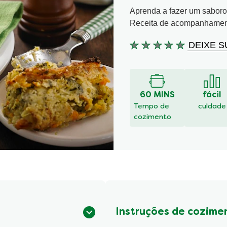
Aprenda a fazer um saboro
Receita de acompanhamento
DEIXE S
Nenhuma
avaliação
enviada
para
este
60 MINS
fácil
recipe
Tempo de
culdade
cozimento
Instruções de cozime