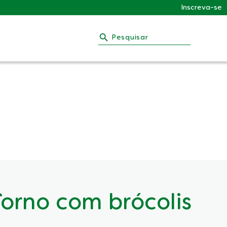
Inscreva-se
Pesquisar
forno com brócolis