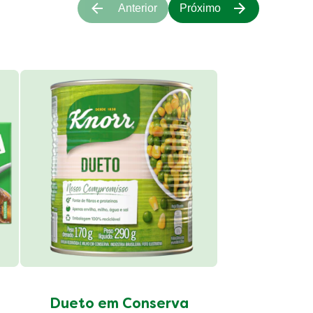
Anterior
Próximo
Grão d
Conser
Dueto em Conserva