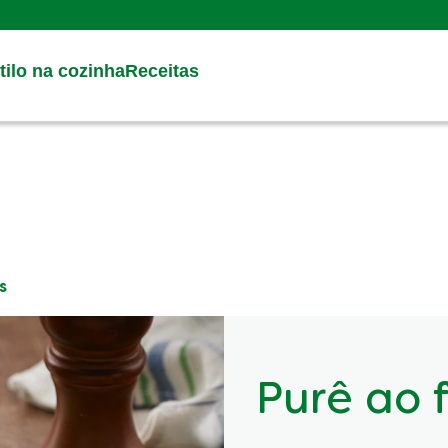
Search
ilo na cozinha
Receitas
s
Purê ao 