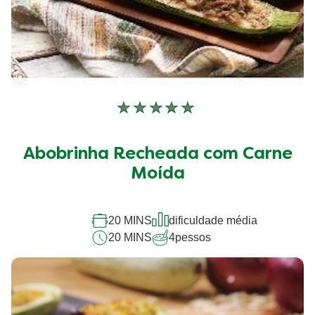
Nenhuma
avaliação
enviada
Abobrinha Recheada com Carne
para
este
Moída
recipe
20 MINS
dificuldade média
20 MINS
4
pessos