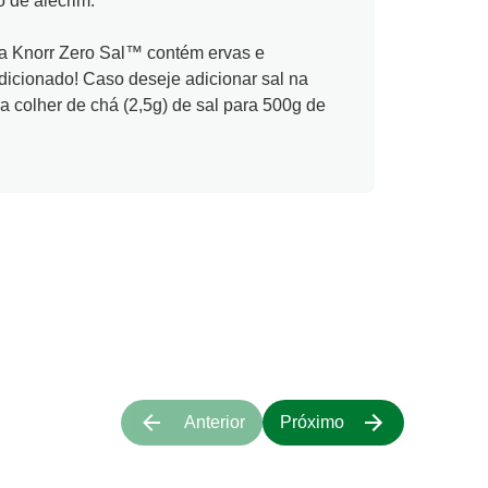
 de alecrim.
a Knorr Zero Sal™ contém ervas e
dicionado! Caso deseje adicionar sal na
 colher de chá (2,5g) de sal para 500g de
Anterior
Próximo