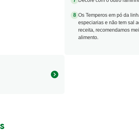
Decore com o outro raminho
Os Temperos em pó da linh
especiarias e não tem sal a
receita, recomendamos meia
alimento.
95.17 kcal
s