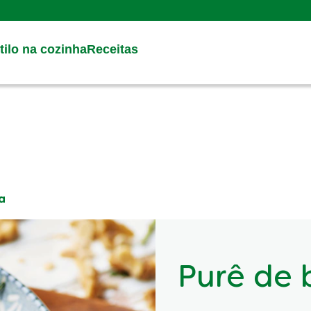
Search
ilo na cozinha
Receitas
a
Purê de 