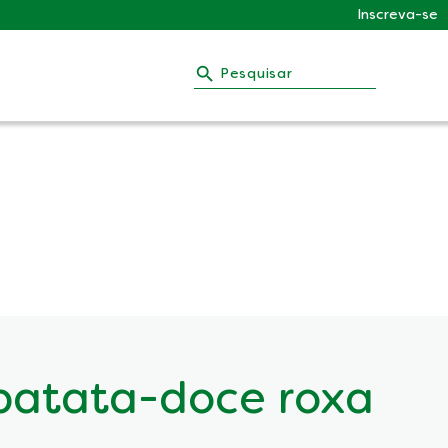
Inscreva-se
Pesquisar
batata-doce roxa