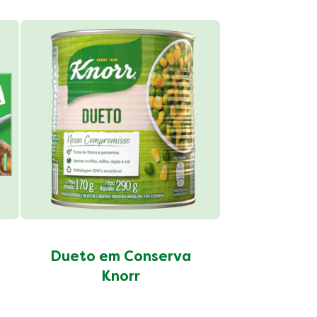
Grão d
Conser
Dueto em Conserva
Knorr