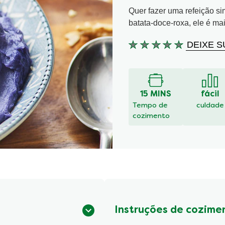
Quer fazer uma refeição s
batata-doce-roxa, ele é ma
DEIXE S
Nenhuma
avaliação
enviada
para
este
15 MINS
fácil
recipe
Tempo de
culdade
cozimento
Instruções de cozime