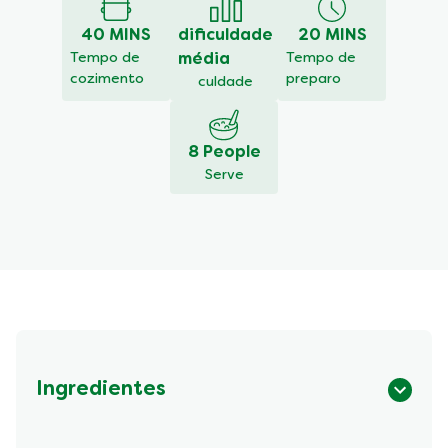
Pizza
40 MINS
dificuldade
20 MINS
de
liquidificador
Tempo de
média
Tempo de
de
cozimento
preparo
culdade
escarola
é
5.0
8 People
de
Serve
5
de
2
classificações.
Ingredientes