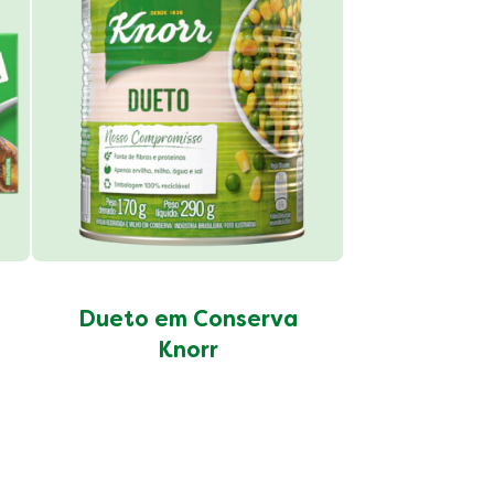
Grão d
Conser
Dueto em Conserva
Knorr