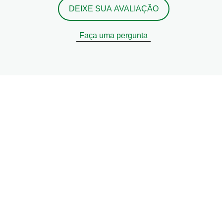
DEIXE SUA AVALIAÇÃO
Faça uma pergunta
er receitas, dicas e truques
comer de forma sustentável
uais são as suas preferências culinárias e nós tratamo