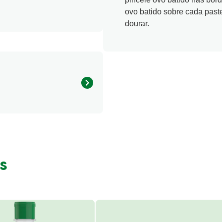
ovo batido sobre cada paste
dourar.
430.35 kcal
s