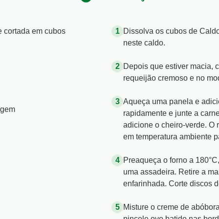
e cortada em cubos
Dissolva os cubos de Cald
neste caldo.
Depois que estiver macia, c
requeijão cremoso e no modo
Aqueça uma panela e adicio
irgem
rapidamente e junte a carn
adicione o cheiro-verde. O
em temperatura ambiente pa
Preaqueça o forno a 180°C,
uma assadeira. Retire a ma
enfarinhada. Corte discos 
Misture o creme de abóbora
pincele ovo batido nas bor