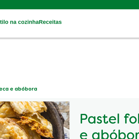
Search
ilo na cozinha
Receitas
seca e abóbora
Pastel f
e abóbo