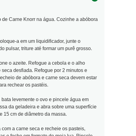
o de Carne Knorr na água. Cozinhe a abóbora
oloque-a em um liquidificador, junte o
 pulsar, triture até formar um purê grosso.
ne o azeite. Refogue a cebola e o alho
e seca desfiada. Refogue por 2 minutos e
 recheio de abóbora e carne seca devem estar
ra rechear os pastéis.
 bata levemente o ovo e pincele água em
ssa da geladeira e abra sobre uma superfície
de 15 cm de diâmetro da massa.
 com a carne seca e recheie os pasteis,
das e feche em formato de meia lua. Pincele