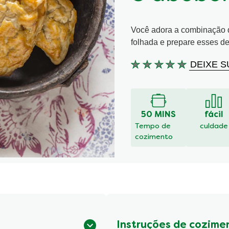
Você adora a combinação 
folhada e prepare esses de
DEIXE S
Nenhuma
avaliação
enviada
para
este
50 MINS
fácil
recipe
Tempo de
culdade
cozimento
Instruções de cozime