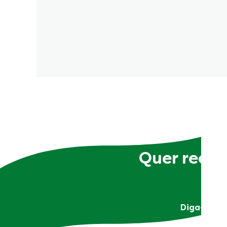
Quer receb
Diga-nos q