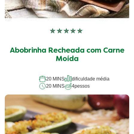
Nenhuma
avaliação
enviada
Abobrinha Recheada com Carne
para
este
Moída
recipe
20 MINS
dificuldade média
20 MINS
4
pessos