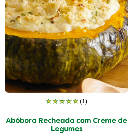
(1)
A
classificação
média
Abóbora Recheada com Creme de
deste
Abóbora
Legumes