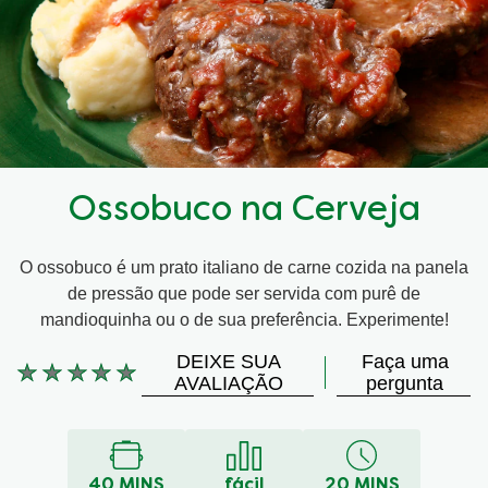
Ossobuco na Cerveja
O ossobuco é um prato italiano de carne cozida na panela
de pressão que pode ser servida com purê de
mandioquinha ou o de sua preferência. Experimente!
DEIXE SUA
Faça uma
Nenhuma
AVALIAÇÃO
pergunta
avaliação
enviada
para
este
40 MINS
fácil
20 MINS