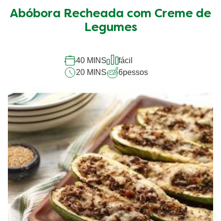
média
Abóbora Recheada com Creme de
deste
Abóbora
Legumes
Recheada
com
Creme
40 MINS
fácil
de
20 MINS
6
pessos
Legumes
é
5.0
de
5
de
1
classificações.