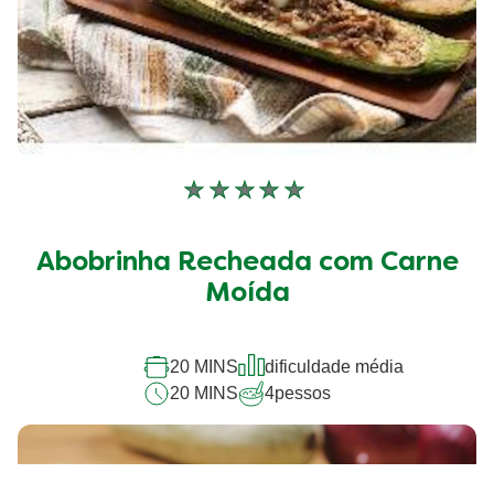
Nenhuma
avaliação
enviada
Abobrinha Recheada com Carne
para
este
Moída
recipe
20 MINS
dificuldade média
20 MINS
4
pessos