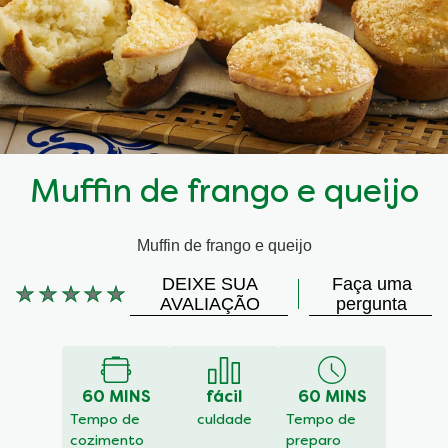
Muffin de frango e queijo
Muffin de frango e queijo
DEIXE SUA
Faça uma
Nenhuma
AVALIAÇÃO
pergunta
avaliação
enviada
para
este
60 MINS
fácil
60 MINS
recipe
Tempo de
culdade
Tempo de
cozimento
preparo