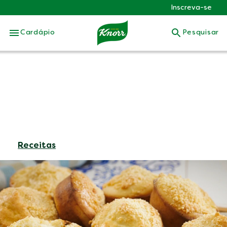
Inscreva-se
Skip to:
Cardápio
Pesquisar
Receitas