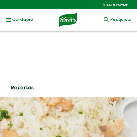
Inscreva-se
Skip to:
Cardápio
Pesquisar
Receitas