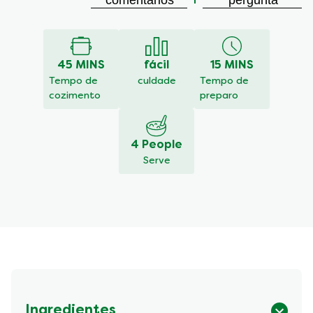
classificação
média
deste
Meu
45 MINS
fácil
15 MINS
Arroz
com
Tempo de
culdade
Tempo de
Salmão
cozimento
preparo
é
5.0
de
4 People
5
Serve
de
2
classificações.
Ingredientes