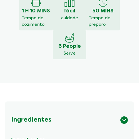
deste
Maminha
1 H 10 MINS
fácil
50 MINS
com
Brócolis
Tempo de
culdade
Tempo de
e
cozimento
preparo
Batata
é
5.0
6 People
de
Serve
5
de
1
classificações.
Ingredientes