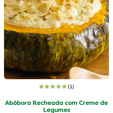
(1)
A
classificação
média
Abóbora Recheada com Creme de
deste
Abóbora
Legumes