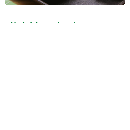
Abobrinha recheada com cuscuz
marroquino
25 MINS
fácil
25 MINS
4
pessos
Clique aqui para mais
receitas
Procure por...