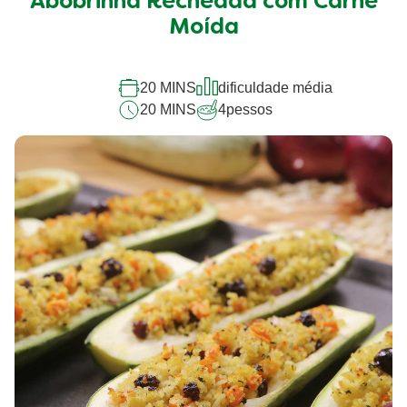
Abobrinha Recheada com Carne
Moída
20 MINS
dificuldade média
20 MINS
4
pessos