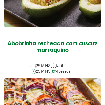
Abobrinha recheada com cuscuz
marroquino
25 MINS
fácil
25 MINS
4
pessos