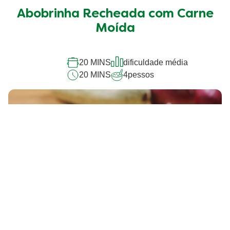
enviada
Abobrinha Recheada com Carne
para
este
Moída
recipe
20 MINS
dificuldade média
20 MINS
4
pessos