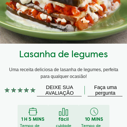
Lasanha de legumes
Uma receita deliciosa de lasanha de legumes, perfeita
para qualquer ocasião!
DEIXE SUA
Faça uma
Nenhuma
AVALIAÇÃO
pergunta
avaliação
enviada
para
este
1 H 5 MINS
fácil
10 MINS
recipe
Tempo de
culdade
Tempo de