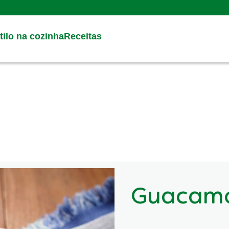
Search
ilo na cozinha
Receitas
Guacam