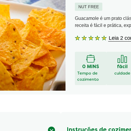
NUT FREE
Guacamole é um prato clás
receita é fácil e prática, 
Leia 2 co
A
classificação
média
deste
Guacamole
0 MINS
fácil
é
Tempo de
culdade
5.0
cozimento
de
5
de
2
classificações.
Instruções de cozime