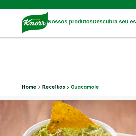
Skip to:
Main content
Footer
Nossos produtos
Descubra seu est
Home
Receitas
Guacamole