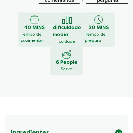
comentários
pergunta
classificação
média
deste
Galinhada
40 MINS
dificuldade
20 MINS
com
pequi
Tempo de
média
Tempo de
é
cozimento
preparo
culdade
5.0
de
5
6 People
de
Serve
2
classificações.