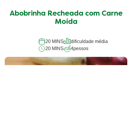
avaliação
enviada
Abobrinha Recheada com Carne
para
este
Moída
recipe
20 MINS
dificuldade média
20 MINS
4
pessos