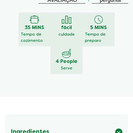
AVALIAÇÃO
pergunta
avaliação
enviada
para
este
35 MINS
fácil
5 MINS
recipe
Tempo de
culdade
Tempo de
cozimento
preparo
4 People
Serve
Ingredientes