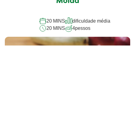
Moída
recipe
20 MINS
dificuldade média
20 MINS
4
pessos