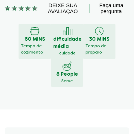
DEIXE SUA
Faça uma
Nenhuma
AVALIAÇÃO
pergunta
avaliação
enviada
para
este
60 MINS
dificuldade
30 MINS
recipe
Tempo de
média
Tempo de
cozimento
preparo
culdade
8 People
Serve