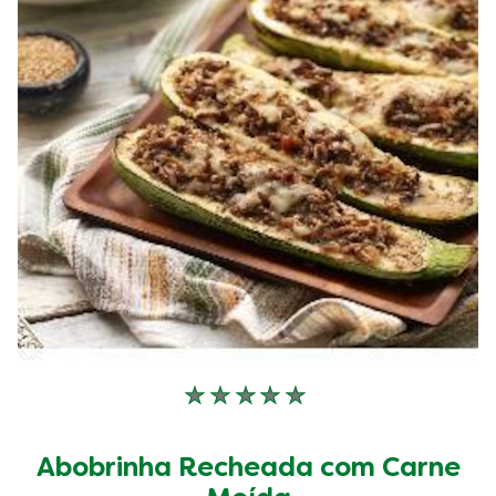
1
classificações.
Nenhuma
avaliação
enviada
Abobrinha Recheada com Carne
para
este