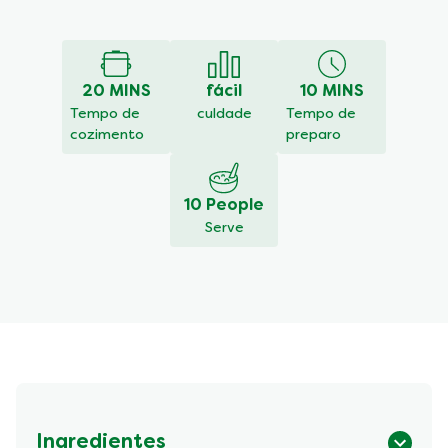
DEIXE SUA
Faça uma
AVALIAÇÃO
pergunta
Nenhuma
avaliação
enviada
para
20 MINS
fácil
10 MINS
este
Tempo de
culdade
Tempo de
recipe
cozimento
preparo
10 People
Serve