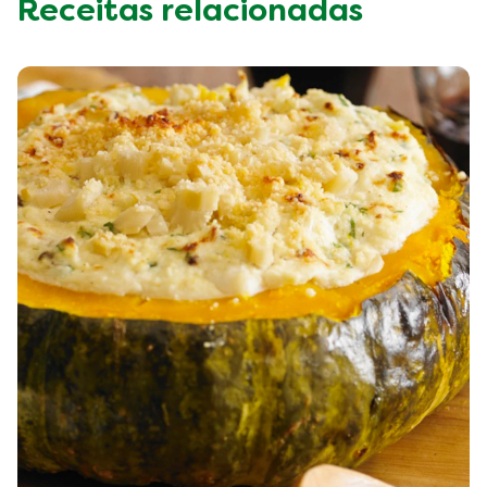
Quer receber receitas, dicas
e truques sobre como comer
de forma sustentável?
Diga-nos quais são as suas preferências
culinárias e nós tratamos do resto.
Inscrever-se
Receitas relacionadas