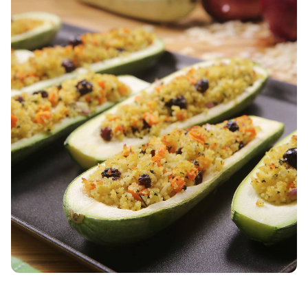
Nenhuma
avaliação
enviada
Abobrinha Recheada com Carne
para
Moída
este
recipe
20 MINS
dificuldade média
20 MINS
4
pessos