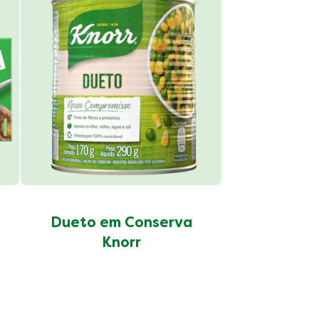
Grão d
Conser
Dueto em Conserva
Knorr