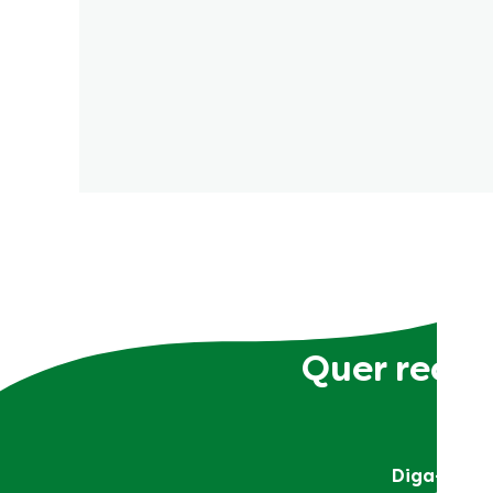
Quer receb
Diga-nos q