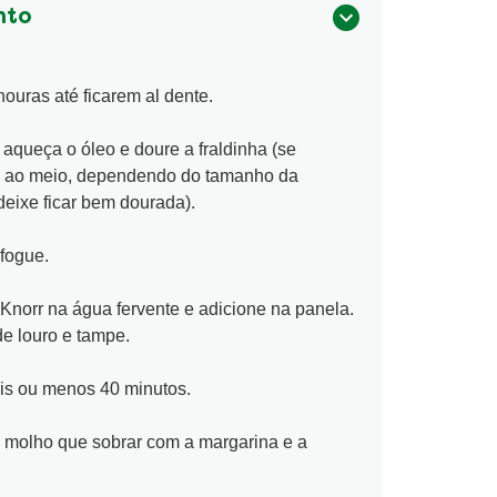
nto
ouras até ficarem al dente.
queça o óleo e doure a fraldinha (se
ha ao meio, dependendo do tamanho da
deixe ficar bem dourada).
efogue.
Knorr na água fervente e adicione na panela.
de louro e tampe.
is ou menos 40 minutos.
o molho que sobrar com a margarina e a