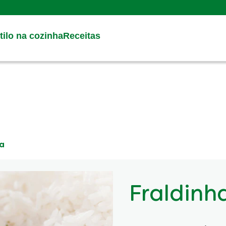
Search
ilo na cozinha
Receitas
ta
Fraldinh