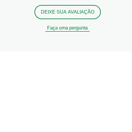
DEIXE SUA AVALIAÇÃO
Faça uma pergunta
er receitas, dicas e truques
comer de forma sustentável
uais são as suas preferências culinárias e nós tratamo