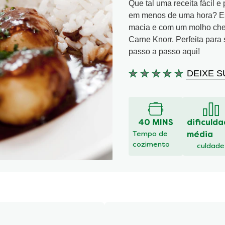
Que tal uma receita fácil e
em menos de uma hora? Essa
macia e com um molho chei
Carne Knorr. Perfeita para
passo a passo aqui!
DEIXE S
Nenhuma
avaliação
enviada
para
este
40 MINS
dificuld
recipe
Tempo de
média
cozimento
culdade