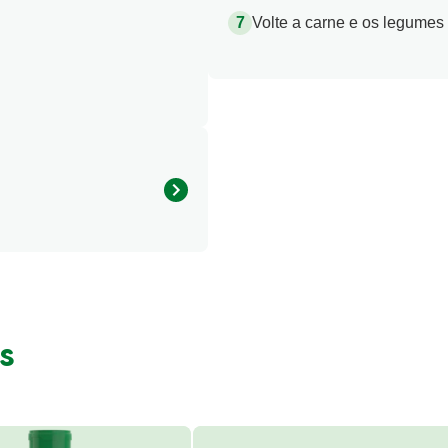
Volte a carne e os legumes
811.31 kcal
s