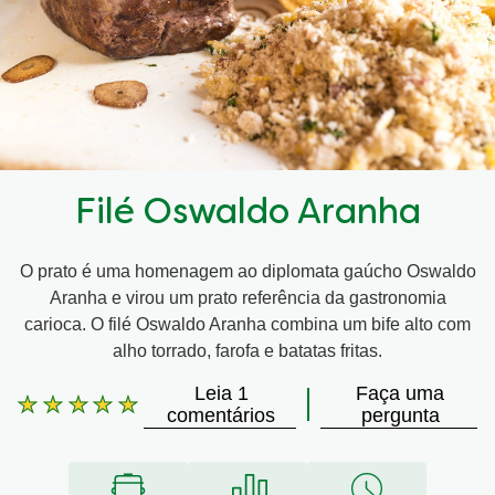
Filé Oswaldo Aranha
O prato é uma homenagem ao diplomata gaúcho Oswaldo
Aranha e virou um prato referência da gastronomia
carioca. O filé Oswaldo Aranha combina um bife alto com
alho torrado, farofa e batatas fritas.
Leia 1
Faça uma
A
comentários
pergunta
classificação
média
deste