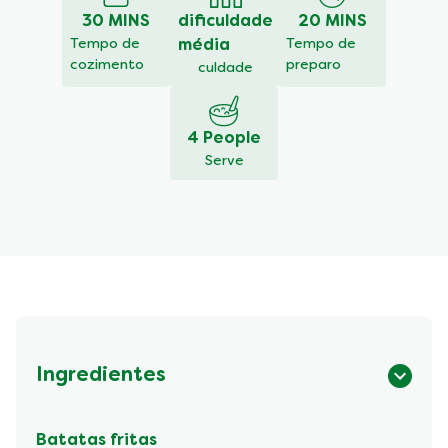
Filé
30 MINS
dificuldade
20 MINS
Oswaldo
Aranha
Tempo de
média
Tempo de
é
cozimento
preparo
culdade
5.0
de
5
4 People
de
Serve
1
classificações.
Ingredientes
Batatas fritas