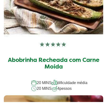
Nenhuma
avaliação
enviada
Abobrinha Recheada com Carne
para
este
Moída
recipe
20 MINS
dificuldade média
20 MINS
4
pessos