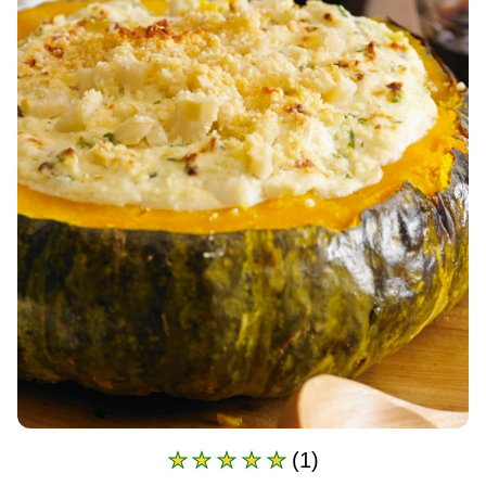
(1)
A