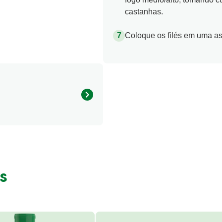
castanhas.
Coloque os filés em uma ass
324.06 kcal
s