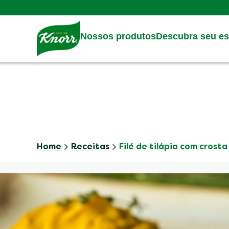
Skip to:
Main content
Footer
Nossos produtos
Descubra seu est
Home
Receitas
Filé de tilápia com crost