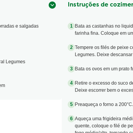
Instruções de cozime
torradas e salgadas
Bata as castanhas no liqui
farinha fina. Coloque em um
Tempere os filés de peixe 
Legumes. Deixe descansar 
ural Legumes
Bata os ovos em um prato f
Retire o excesso do suco de
gem
Deixe escorrer bem o exces
Preaqueça o forno a 200°C
Aqueça uma frigideira médi
quente, coloque o filé de p
fogo médio/alto, tomando c