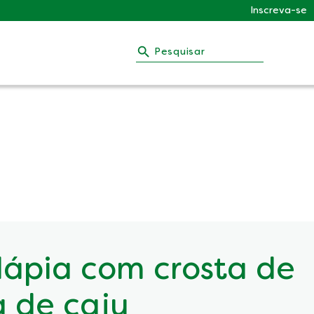
Inscreva-se
Pesquisar
ilápia com crosta de
 de caju