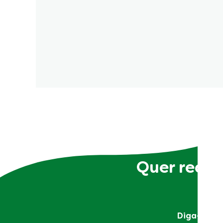
Quer receb
Diga-nos q