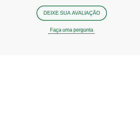
DEIXE SUA AVALIAÇÃO
Faça uma pergunta
er receitas, dicas e truques
comer de forma sustentável
uais são as suas preferências culinárias e nós tratamo