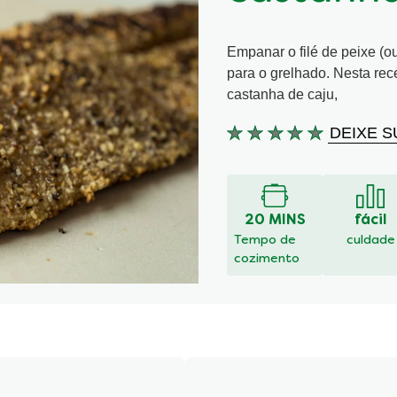
Empanar o filé de peixe (ou
para o grelhado. Nesta rece
castanha de caju,
DEIXE S
Nenhuma
avaliação
enviada
para
este
20 MINS
fácil
recipe
Tempo de
culdade
cozimento