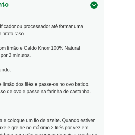
nto
dificador ou processador até formar uma
 prato raso.
com limão e Caldo Knorr 100% Natural
por 3 minutos.
undo.
 limão dos filés e passe-os no ovo batido.
so de ovo e passe na farinha de castanha.
.
a e coloque um fio de azeite. Quando estiver
eixe e grelhe no máximo 2 filés por vez em
uidado para não escurecer demais a crosta de