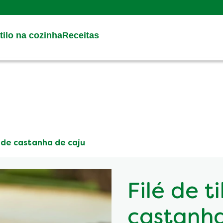
Search
ilo na cozinha
Receitas
a de castanha de caju
Filé de t
castanha