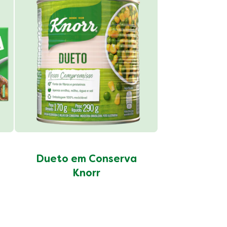
Grão d
Conser
Dueto em Conserva
Knorr