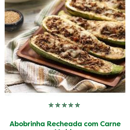
1
classificações.
Nenhuma
avaliação
enviada
Abobrinha Recheada com Carne
para