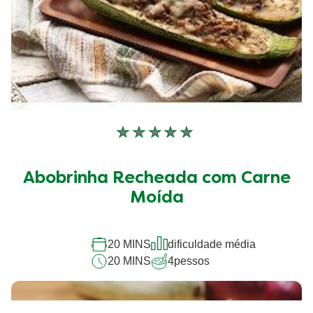
Nenhuma
avaliação
enviada
Abobrinha Recheada com Carne
para
este
Moída
recipe
20 MINS
dificuldade média
20 MINS
4
pessos