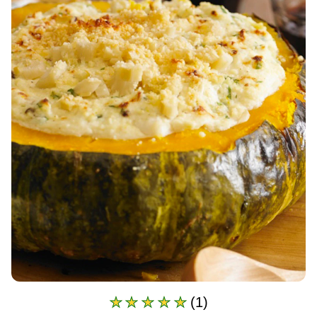
(1)
A