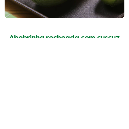
Abobrinha recheada com cuscuz
marroquino
25 MINS
fácil
25 MINS
4
pessos
Clique aqui para mais
receitas