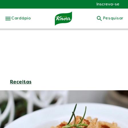
Inscreva-se
Skip to:
Cardápio
Pesquisar
Receitas