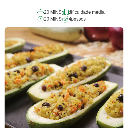
20 MINS
dificuldade média
20 MINS
4
pessos