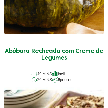
Abóbora Recheada com Creme de
Legumes
40 MINS
fácil
20 MINS
6
pessos