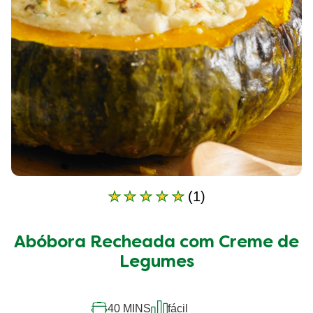
(1)
A
classificação
média
Abóbora Recheada com Creme de
deste
Abóbora
Legumes
Recheada
com
Creme
40 MINS
fácil