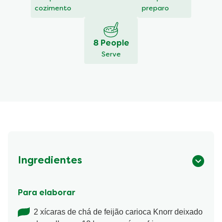
é
cozimento
preparo
5.0
de
5
8 People
de
Serve
1
classificações.
Ingredientes
Para elaborar
2 xícaras de chá de feijão carioca Knorr deixado