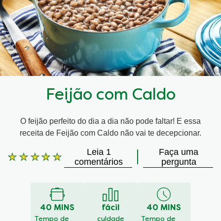
Feijão com Caldo
O feijão perfeito do dia a dia não pode faltar! E essa
receita de Feijão com Caldo não vai te decepcionar.
Leia 1
Faça uma
A
comentários
pergunta
classificação
média
deste
Feijão
40 MINS
fácil
40 MINS
com
Caldo
Tempo de
culdade
Tempo de