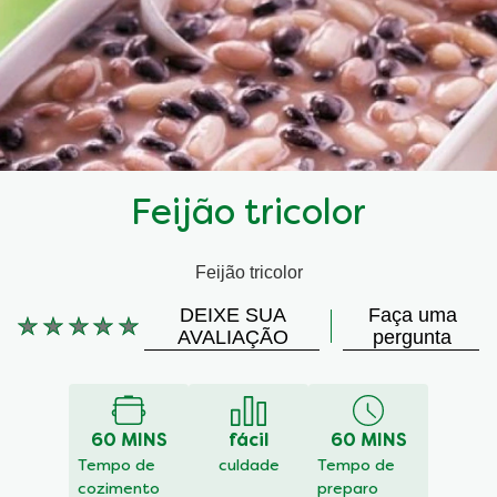
Feijão tricolor
Feijão tricolor
DEIXE SUA
Faça uma
Nenhuma
AVALIAÇÃO
pergunta
avaliação
enviada
para
este
60 MINS
fácil
60 MINS
recipe
Tempo de
culdade
Tempo de
cozimento
preparo