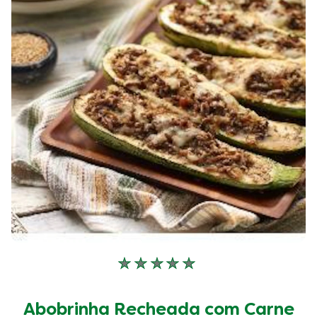
de
1
classificações.
Nenhuma
avaliação
enviada
Abobrinha Recheada com Carne
para