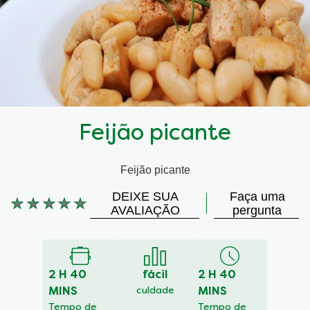
Feijão picante
Feijão picante
DEIXE SUA
Faça uma
Nenhuma
AVALIAÇÃO
pergunta
avaliação
enviada
para
este
2 H 40
fácil
2 H 40
recipe
MINS
culdade
MINS
Tempo de
Tempo de