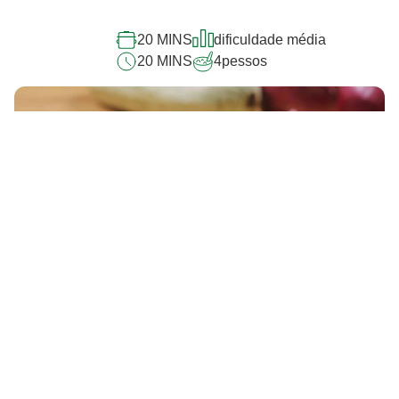
20 MINS
dificuldade média
20 MINS
4
pessos