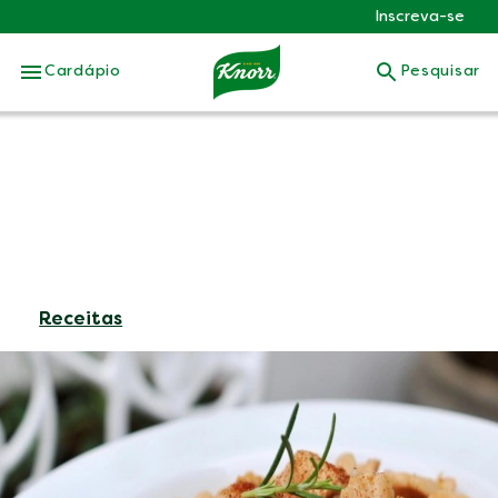
Inscreva-se
Skip to:
Cardápio
Pesquisar
Receitas