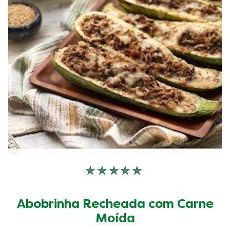
classificações.
Nenhuma
avaliação
enviada
Abobrinha Recheada com Carne
para
este
Moída
recipe