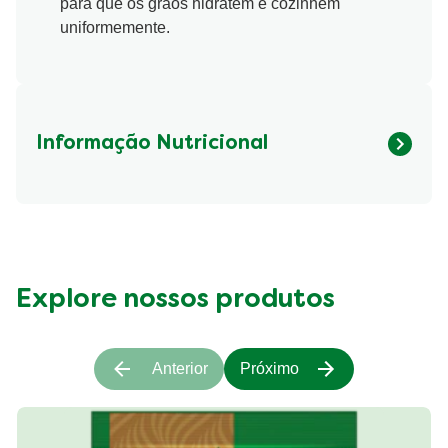
para que os grãos hidratem e cozinhem
uniformemente.
Informação Nutricional
Fibre (g)
423.23 kcal
Explore nossos produtos
Anterior
Próximo