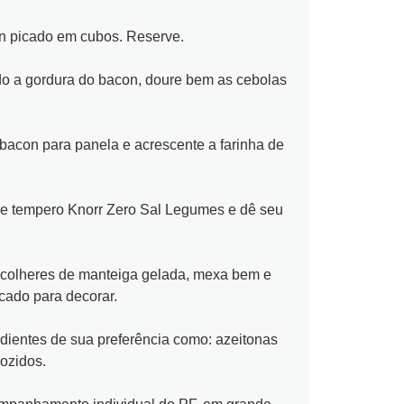
on picado em cubos. Reserve.
do a gordura do bacon, doure bem as cebolas
 bacon para panela e acrescente a farinha de
de tempero Knorr Zero Sal Legumes e dê seu
 4 colheres de manteiga gelada, mexa bem e
cado para decorar.​
edientes de sua preferência como: azeitonas
cozidos.
mpanhamento individual do PF, em grande