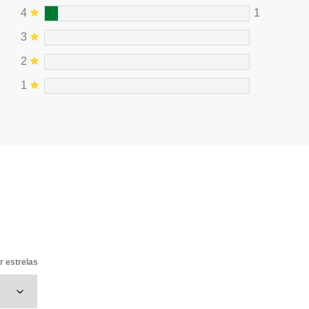
4
1
3
2
1
or estrelas