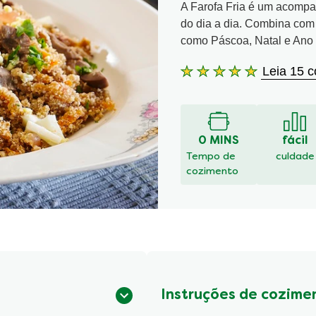
A Farofa Fria é um acompan
do dia a dia. Combina com 
como Páscoa, Natal e Ano 
Leia 15 
A
classificação
média
deste
Farofa
0 MINS
fácil
Fria
Tempo de
culdade
é
cozimento
4.9
de
5
de
15
classificações.
Instruções de cozime