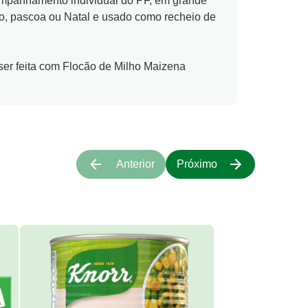
o, pascoa ou Natal e usado como recheio de
er feita com Flocão de Milho Maizena
Anterior
Próximo
Grão d
Conser