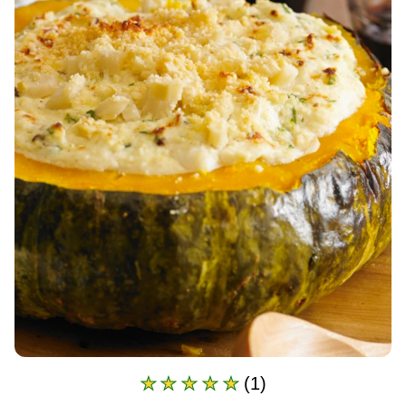
(1)
A