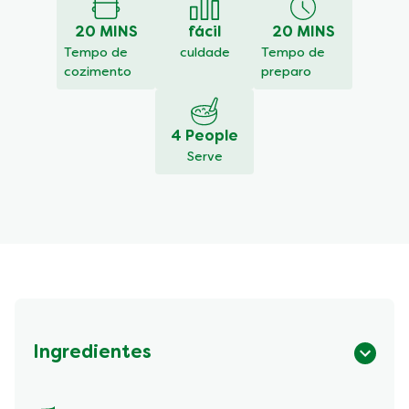
Creme
20 MINS
fácil
20 MINS
de
cenoura
Tempo de
culdade
Tempo de
com
cozimento
preparo
gengibre
e
quinoa
4 People
é
Serve
5.0
de
5
de
1
classificações.
Ingredientes