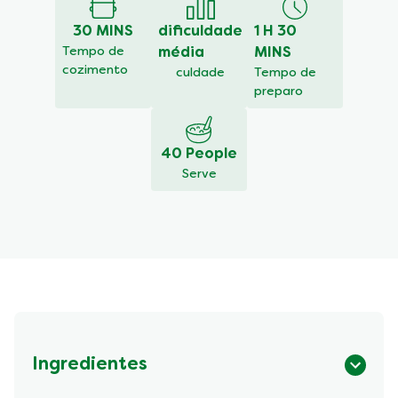
para
este
30 MINS
dificuldade
1 H 30
recipe
Tempo de
média
MINS
cozimento
culdade
Tempo de
preparo
40 People
Serve
Ingredientes