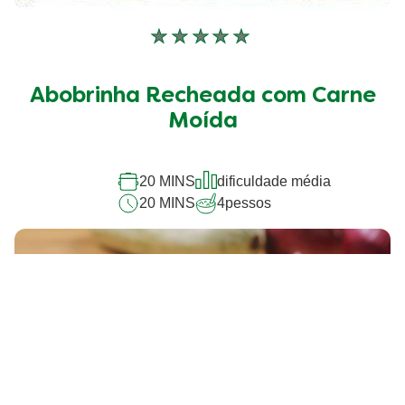
Nenhuma
avaliação
enviada
Abobrinha Recheada com Carne
para
este
Moída
recipe
20 MINS
dificuldade média
20 MINS
4
pessos