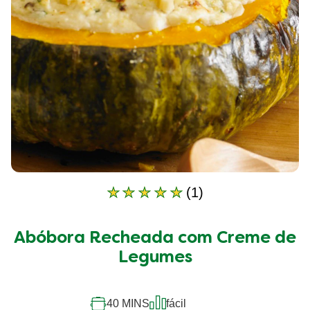
(1)
A
classificação
média
Abóbora Recheada com Creme de
deste
Abóbora
Legumes
Recheada
com
Creme
40 MINS
fácil
de