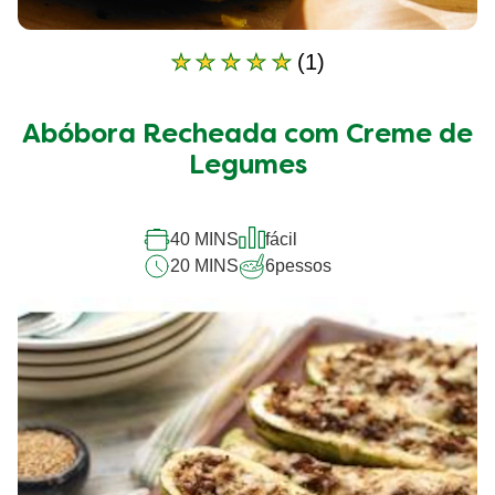
(1)
A
classificação
média
Abóbora Recheada com Creme de
deste
Abóbora
Legumes
Recheada
com
Creme
40 MINS
fácil
de
20 MINS
6
pessos
Legumes
é
5.0
de
5
de
1
classificações.