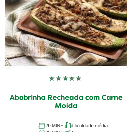
Nenhuma
avaliação
enviada
Abobrinha Recheada com Carne
para
este
Moída
recipe
20 MINS
dificuldade média