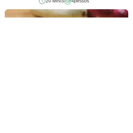
20 MINS
4
pessos