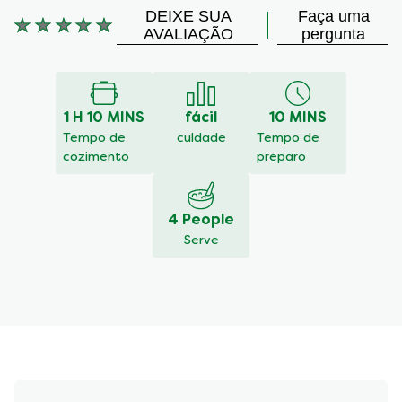
DEIXE SUA
Faça uma
Nenhuma
AVALIAÇÃO
pergunta
avaliação
enviada
para
este
1 H 10 MINS
fácil
10 MINS
recipe
Tempo de
culdade
Tempo de
cozimento
preparo
4 People
Serve