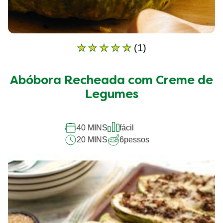
(1)
A
classificação
média
Abóbora Recheada com Creme de
deste
Abóbora
Legumes
Recheada
com
Creme
40 MINS
fácil
de
20 MINS
6
pessos
Legumes
é
5.0
de
5
de
1
classificações.