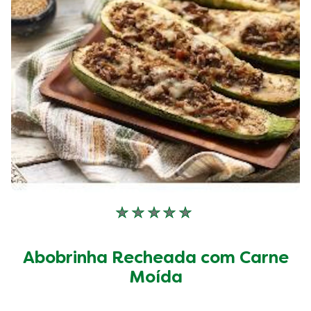
Nenhuma
avaliação
enviada
Abobrinha Recheada com Carne
para
este
Moída
recipe