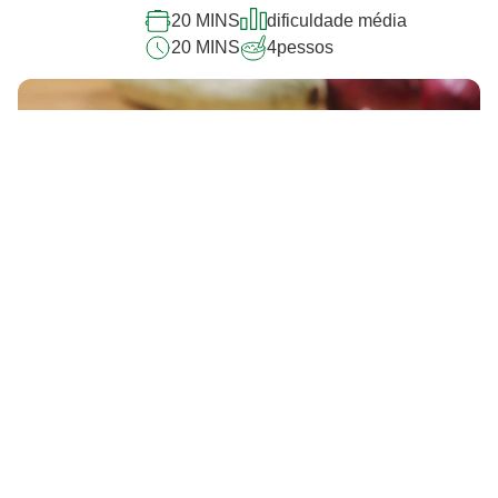
20 MINS
dificuldade média
20 MINS
4
pessos