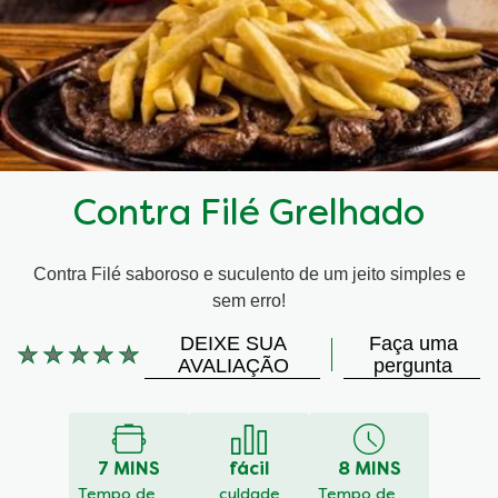
Contra Filé Grelhado
Contra Filé saboroso e suculento de um jeito simples e
sem erro!
DEIXE SUA
Faça uma
Nenhuma
AVALIAÇÃO
pergunta
avaliação
enviada
para
este
7 MINS
fácil
8 MINS
recipe
Tempo de
culdade
Tempo de