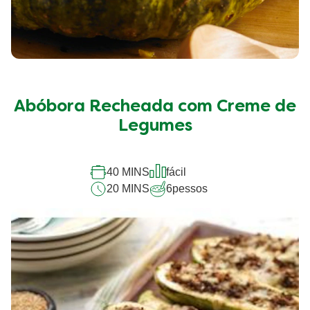
Abóbora Recheada com Creme de
Legumes
40 MINS
fácil
20 MINS
6
pessos