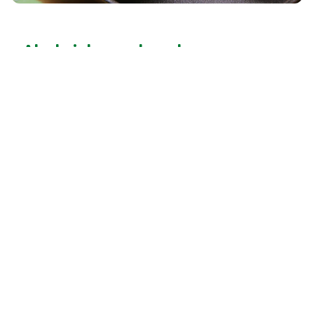
Abobrinha recheada com cuscuz
marroquino
25 MINS
fácil
25 MINS
4
pessos
Clique aqui para mais
receitas
Procure por...