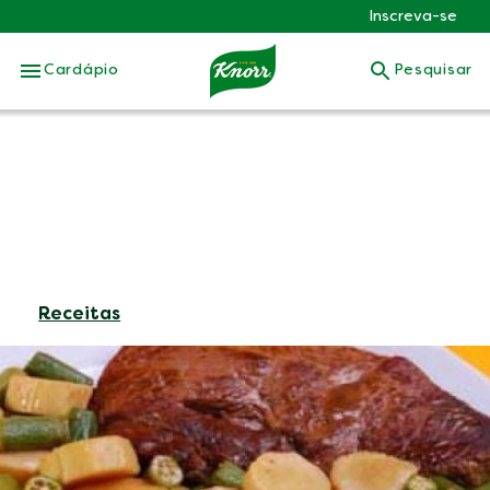
Inscreva-se
Skip to:
Cardápio
Pesquisar
Receitas