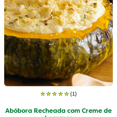
(1)
A
classificação
média
Abóbora Recheada com Creme de
deste
Abóbora