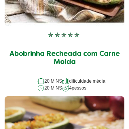
Nenhuma
avaliação
enviada
Abobrinha Recheada com Carne
para
este
Moída
recipe
20 MINS
dificuldade média
20 MINS
4
pessos