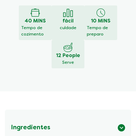
média
deste
Bolo
40 MINS
fácil
10 MINS
de
Milho
Tempo de
culdade
Tempo de
é
cozimento
preparo
4.0
de
5
12 People
de
Serve
1
classificações.
Ingredientes