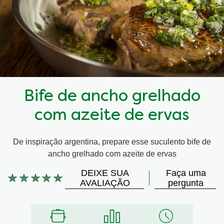
Bife de ancho grelhado
com azeite de ervas
De inspiração argentina, prepare esse suculento bife de
ancho grelhado com azeite de ervas
DEIXE SUA
Faça uma
Nenhuma
AVALIAÇÃO
pergunta
avaliação
enviada
para
este