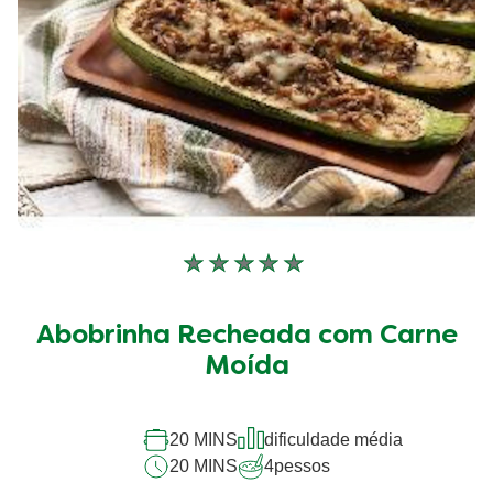
Nenhuma
avaliação
enviada
Abobrinha Recheada com Carne
para
este
Moída
recipe
20 MINS
dificuldade média
20 MINS
4
pessos