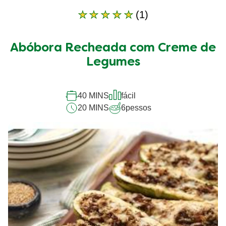
(1)
A
classificação
média
Abóbora Recheada com Creme de
deste
Abóbora
Legumes
Recheada
com
Creme
40 MINS
fácil
de
20 MINS
6
pessos
Legumes
é
5.0
de
5
de
1
classificações.