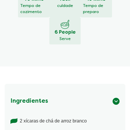
marroquino
é
Tempo de
culdade
Tempo de
5.0
cozimento
preparo
de
5
de
6 People
1
Serve
classificações.
Ingredientes
2 xícaras de chá de arroz branco