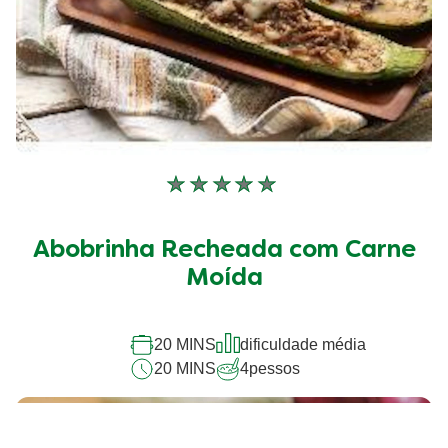
Nenhuma
avaliação
enviada
Abobrinha Recheada com Carne
para
este
Moída
recipe
20 MINS
dificuldade média
20 MINS
4
pessos