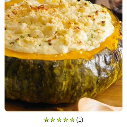
(1)
A