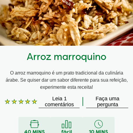
Arroz marroquino
O arroz marroquino é um prato tradicional da culinária
árabe. Se quiser dar um sabor diferente para sua refeição,
experimente esta receita!
Leia 1
Faça uma
A
comentários
pergunta
classificação
média
deste
Arroz
40 MINS
fácil
10 MINS