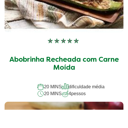
Nenhuma
avaliação
enviada
Abobrinha Recheada com Carne
para
este
Moída
recipe
20 MINS
dificuldade média
20 MINS
4
pessos