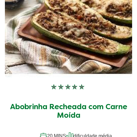
Nenhuma
avaliação
enviada
Abobrinha Recheada com Carne
para
este
Moída
recipe
20 MINS
dificuldade média