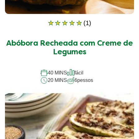
(1)
A
classificação
média
Abóbora Recheada com Creme de
deste
Abóbora
Legumes
Recheada
com
Creme
40 MINS
fácil
de
20 MINS
6
pessos
Legumes
é
5.0
de
5
de
1
classificações.