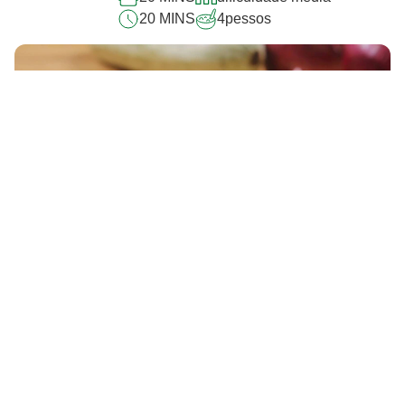
20 MINS
4
pessos