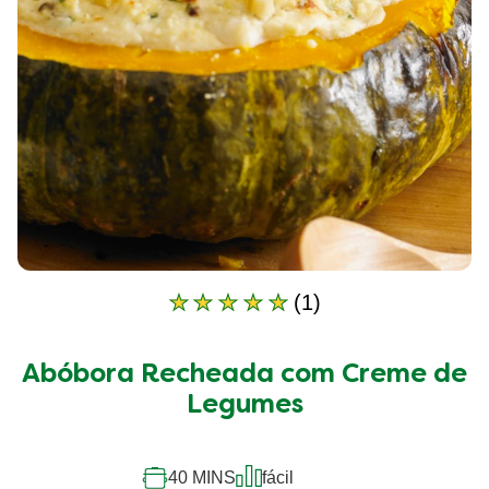
(1)
A
classificação
média
Abóbora Recheada com Creme de
deste
Abóbora
Legumes
Recheada
com
Creme
40 MINS
fácil
de