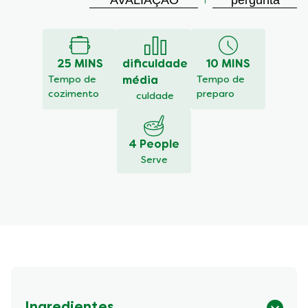
AVALIAÇÃO
pergunta
avaliação
enviada
para
este
25 MINS
dificuldade
10 MINS
recipe
Tempo de
média
Tempo de
cozimento
preparo
culdade
4 People
Serve