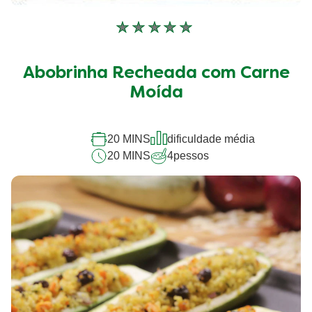
Nenhuma
avaliação
enviada
Abobrinha Recheada com Carne
para
este
Moída
recipe
20 MINS
dificuldade média
20 MINS
4
pessos