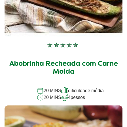
Nenhuma
avaliação
enviada
Abobrinha Recheada com Carne
para
este
Moída
recipe
20 MINS
dificuldade média
20 MINS
4
pessos