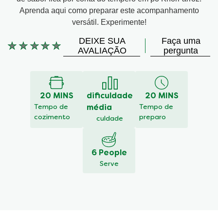
Aprenda aqui como preparar este acompanhamento
versátil. Experimente!
DEIXE SUA
Faça uma
Nenhuma
AVALIAÇÃO
pergunta
avaliação
enviada
para
este
20 MINS
dificuldade
20 MINS
recipe
Tempo de
média
Tempo de
cozimento
preparo
culdade
6 People
Serve