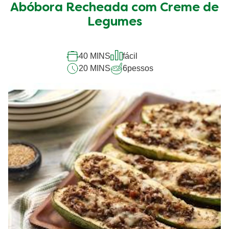
Abóbora Recheada com Creme de
deste
Abóbora
Legumes
Recheada
com
Creme
40 MINS
fácil
de
20 MINS
6
pessos
Legumes
é
5.0
de
5
de
1
classificações.