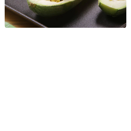
20 MINS
dificuldade média
20 MINS
4
pessos