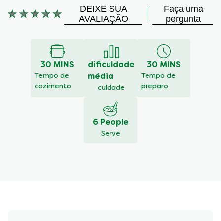
DEIXE SUA
Faça uma
AVALIAÇÃO
pergunta
Nenhuma
avaliação
enviada
para
30 MINS
dificuldade
30 MINS
este
Tempo de
média
Tempo de
recipe
cozimento
preparo
culdade
6 People
Serve