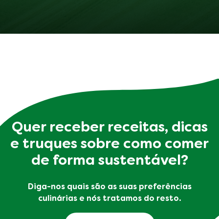
Comentários (0)
Questões
SEJA O PRIMEIRO A AVALIAR!
DEIXE SUA AVALIAÇÃO
Faça uma pergunta