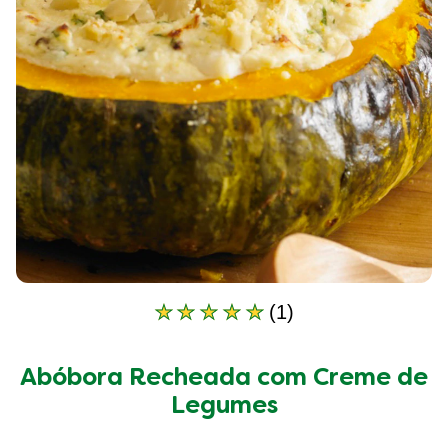
(1)
A
classificação
média
Abóbora Recheada com Creme de
deste
Abóbora
Legumes
Recheada
com