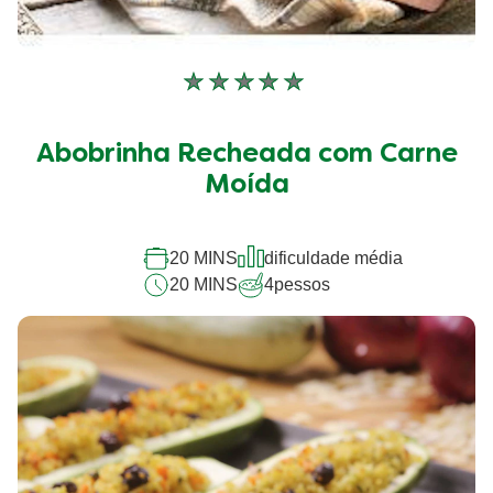
Nenhuma
avaliação
enviada
Abobrinha Recheada com Carne
para
este
Moída
recipe
20 MINS
dificuldade média
20 MINS
4
pessos