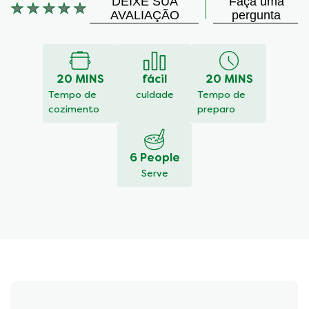
DEIXE SUA
Faça uma
Nenhuma
AVALIAÇÃO
pergunta
avaliação
enviada
para
este
20 MINS
fácil
20 MINS
recipe
Tempo de
culdade
Tempo de
cozimento
preparo
6 People
Serve