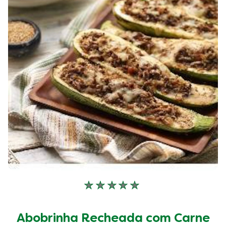
1
classificações.
Nenhuma
avaliação
enviada
Abobrinha Recheada com Carne
para