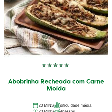
Nenhuma
avaliação
enviada
Abobrinha Recheada com Carne
para
este
Moída
recipe
20 MINS
dificuldade média
20 MINS
4
pessos