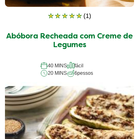
(1)
A
classificação
média
Abóbora Recheada com Creme de
deste
Abóbora
Legumes
Recheada
com
Creme
40 MINS
fácil
de
20 MINS
6
pessos
Legumes
é
5.0
de
5
de
1
classificações.