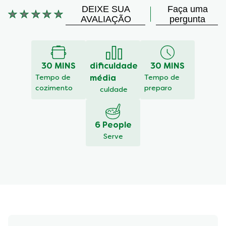
DEIXE SUA
Faça uma
Nenhuma
AVALIAÇÃO
pergunta
avaliação
enviada
para
este
30 MINS
dificuldade
30 MINS
recipe
Tempo de
média
Tempo de
cozimento
preparo
culdade
6 People
Serve